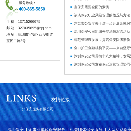
服务热线：
当保安需要全面的素质
400-865-5850
谈谈保安职业风险管理的概况与方法
手 机：
13715266675
邮 箱：
327035695@qq.com
地 址：深圳市宝安区西乡街道
宝民二路3号
深圳保安公司贯彻十八大精神，发展
深圳保安公司发布保安运营管理协同
友情链接
广州保安服务有限公司
深圳保安
企事业单位保安服务
机关团体保安服务
大型活动保